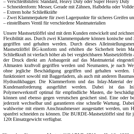
– Verschleißstufen: Standard, Heavy Duty oder Super Heavy Duty
– Schneidenform: Messer, Gerade mit Zähnen, Halbdelta oder Vollde
– Extrem hohe Schließkräfte
– Zwei Klammerpakete für zwei Lagerpunkte für sicheres Greifen u
– einstellbares Ventil für verschiedene Mastmaterialien
Unsere Mastssetzlöffel sind mit dem Kunden entwickelt und zeichnen
Flexibilität aus. Durch zwei Klammernpakete können konische und z
gegriffen und gehalten werden. Durch dieses Alleinstellungs
Mastsetzlöffel BG-konform und erhöhen die Sicherheit beim Ma
Schließkraft ist vierfach höher als bei vergleichbaren Mastsetzlöffel
der Druck direkt am Anbaugerät auf das Mastmaterial eingeste
Altmasten kraftvoll gegriffen werden und Neumasten, je nach We
ohne jegliche Beschädigung gegriffen und gehalten werden.
funktioniert sowohl mit Baggerladern, als auch mit anderen Baumas
Hydraulikbagger. Die Klammerform und das Inlay-Material d
Kundenanforderung ausgeführt werden. Dabei ist das Inl
Polymerwerkstoff optimal für empfindliche Masten, die beschädig
können und ebenso gegen verrutschen gesichert sind. Eine oder 
jederzeit wechselbar und garantieren eine schnelle Wartung. Da
wahlweise mit einem Anschraubmesser ausgestattet werden, um Ho
spanfrei schneiden zu können. Die BURDE-Mastsetzlöffel sind für j
120t Einsatzgewicht verfügbar.