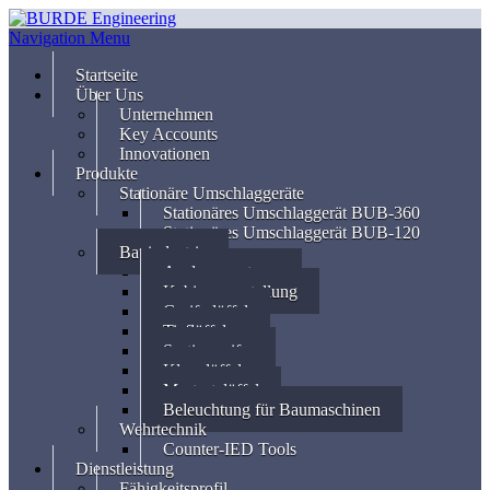
Navigation Menu
Startseite
Über Uns
Unternehmen
Key Accounts
Innovationen
Produkte
Stationäre Umschlaggeräte
Stationäres Umschlaggerät BUB-360
Stationäres Umschlaggerät BUB-120
Bauindustrie
Auslegersysteme
Kabinenverstellung
Greiferlöffel
Tieflöffel
Sortiergreifer
Klapplöffel
Mastsetzlöffel
Beleuchtung für Baumaschinen
Wehrtechnik
Counter-IED Tools
Dienstleistung
Fähigkeitsprofil